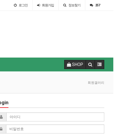
로그인
회원
가입
정보찾기
257
SHOP
회원갤러리
ogin