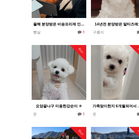
올해 분양받은 비숑프리제 인사드려요
14년전 분양받은 말티즈예
1
빵실
구름이
Hot
요양끝나구 미용한강순이 ㅎ
가족맞이한지 6개월되어서
1
돈
돈
Hot