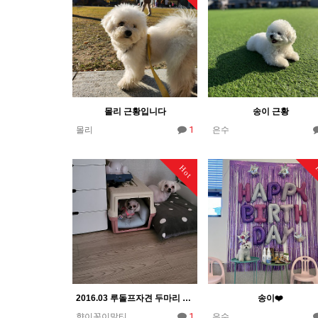
몰리 근황입니다
송이 근황
1
몰리
은수
Hot
2016.03 루돌프자견 두마리 향이 꽁이 ♡
송이❤️
1
향이꽁이말티
은수