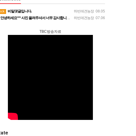
비밀댓글입니다.
하빈애견농장
08.05
ock
안녕하세요^^ 사진 올려주셔서 너무 감사합니다. 강아지도 너무 행복해보이네요 늘 행복하시길 바랍니다! 감사합…
하빈애견농장
07.06
TBC방송자료
tate