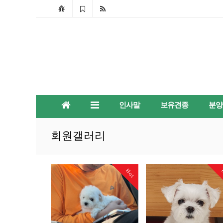
인사말
보유견종
분양
회원갤러리
Hot