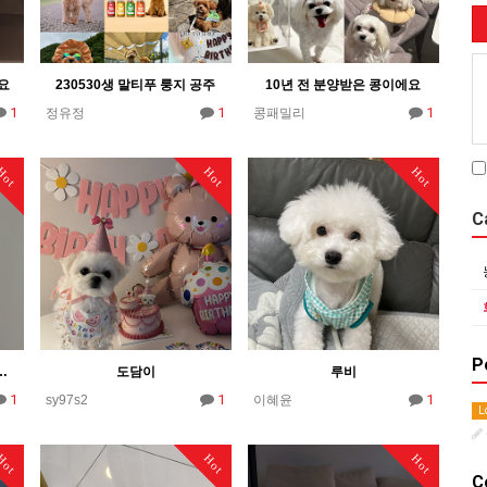
요
230530생 말티푸 룽지 공주
10년 전 분양받은 콩이에요
1
1
1
정유정
콩패밀리
Hot
Hot
Hot
C
P
 중성화수술후 요양중인 강순이입니다 ^^
도담이
루비
1
1
1
sy97s2
이혜윤
L
Hot
Hot
Hot
C