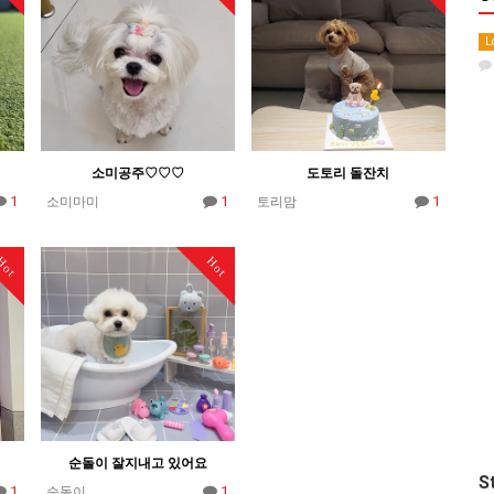
L
소미공주♡♡♡
도토리 돌잔치
1
1
1
소미마미
토리맘
Hot
Hot
순돌이 잘지내고 있어요
S
1
1
순돌이