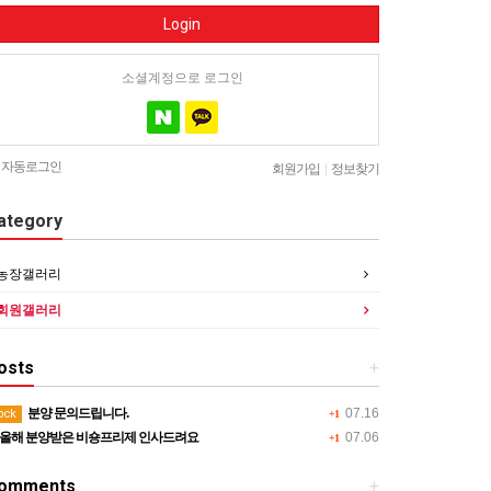
Login
소셜계정으로 로그인
자동로그인
회원가입
|
정보찾기
ategory
농장갤러리
회원갤러리
osts
+
분양 문의드립니다.
07.16
ock
+1
올해 분양받은 비숑프리제 인사드려요
07.06
+1
omments
+