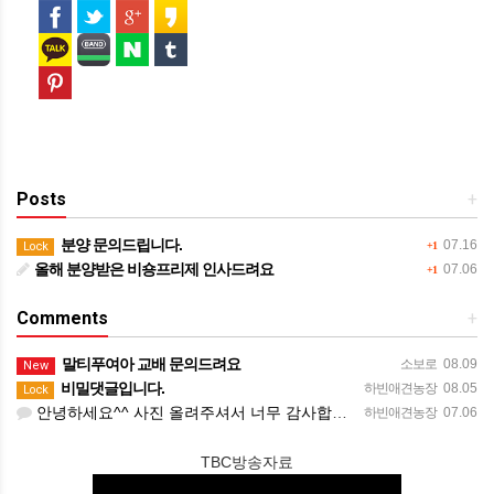
Posts
+
분양 문의드립니다.
07.16
Lock
+1
올해 분양받은 비숑프리제 인사드려요
07.06
+1
Comments
+
말티푸여아 교배 문의드려요
소보로
08.09
New
비밀댓글입니다.
하빈애견농장
08.05
Lock
안녕하세요^^ 사진 올려주셔서 너무 감사합니다. 강아지도 너무 행복해보이네요 늘 행복하시길 바랍니다! 감사합…
하빈애견농장
07.06
TBC방송자료