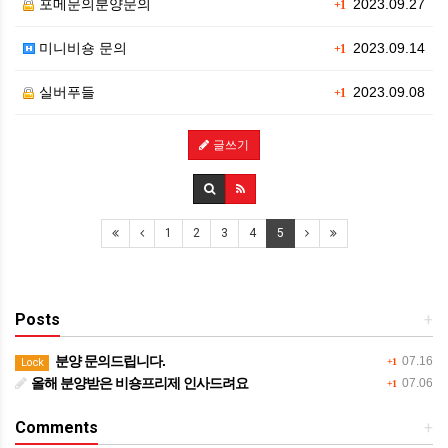
포메문의분양문의
2023.09.27
+1
미니비숑 문의
2023.09.14
+1
실버푸들
2023.09.08
+1
글쓰기
1
2
3
4
5
Posts
+
분양 문의드립니다.
07.16
Lock
+1
올해 분양받은 비숑프리제 인사드려요
07.06
+1
Comments
+